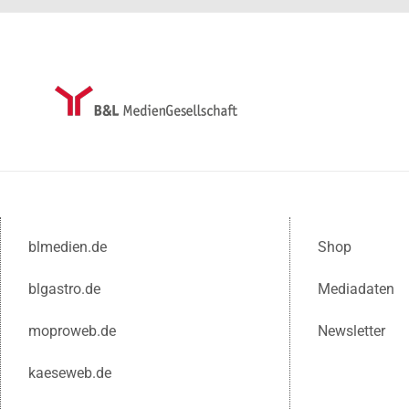
blmedien.de
Shop
blgastro.de
Mediadaten
moproweb.de
Newsletter
kaeseweb.de