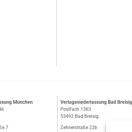
assung München
Verlagsniederlassung Bad Breisi
46
Postfach 1363
53492 Bad Breisig
ße 7
Zehnerstraße 22b