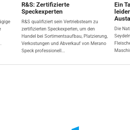
R&S: Zertifizierte
Ein Ta
Speckexperten
leide
Aust
ägige
R&S qualifiziert sein Vertriebsteam zu
Die Nat
e
zertifizierten Speckexperten, um den
Seydelm
Handel bei Sortimentsaufbau, Platzierung,
Fleisch
.
Verkostungen und Abverkauf von Merano
Maschin
Speck professionell...