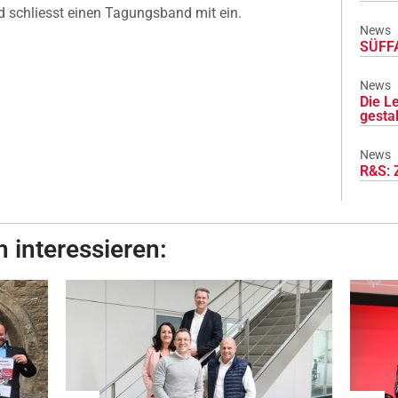
nd schliesst einen Tagungsband mit ein.
News
SÜFFA
News
Die L
gesta
News
R&S: 
 interessieren: