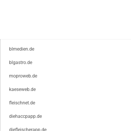
blmedien.de
blgastro.de
moproweb.de
kaeseweb.de
fleischnet.de
diehaccpapp.de
diefleischerapp.de