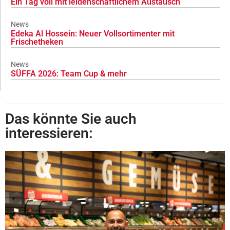
Ein Tag voll mit leidenschaftlichem Austausch
News
Edeka Al Hossein: Neuer Vollsortimenter mit
Frischetheken
News
SÜFFA 2026: Team Cup & mehr
Das könnte Sie auch
interessieren: