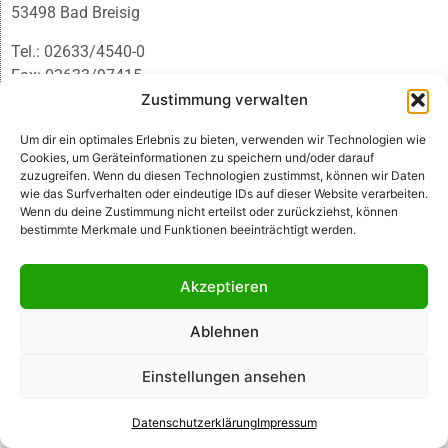
53498 Bad Breisig
Tel.: 02633/4540-0
Fax: 02633/97415
E-Mail:
infobb@blmedien.de
Zustimmung verwalten
Um dir ein optimales Erlebnis zu bieten, verwenden wir Technologien wie
Cookies, um Geräteinformationen zu speichern und/oder darauf
zuzugreifen. Wenn du diesen Technologien zustimmst, können wir Daten
wie das Surfverhalten oder eindeutige IDs auf dieser Website verarbeiten.
Wenn du deine Zustimmung nicht erteilst oder zurückziehst, können
bestimmte Merkmale und Funktionen beeinträchtigt werden.
Akzeptieren
Ablehnen
© B&L MedienGesellschaft mbH & Co. KG
Einstellungen ansehen
Made with ♥ by HLT GmbH & Co. KG
Datenschutzerklärung
Impressum