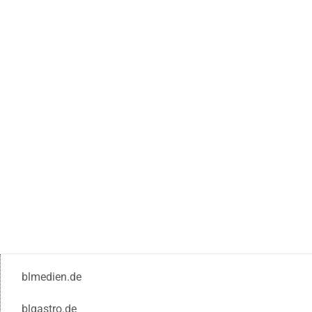
blmedien.de
blgastro.de