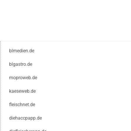
blmedien.de
blgastro.de
moproweb.de
kaeseweb.de
fleischnet.de
diehaccpapp.de