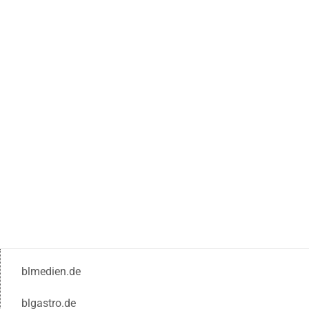
blmedien.de
blgastro.de