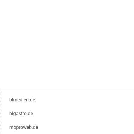
blmedien.de
blgastro.de
moproweb.de