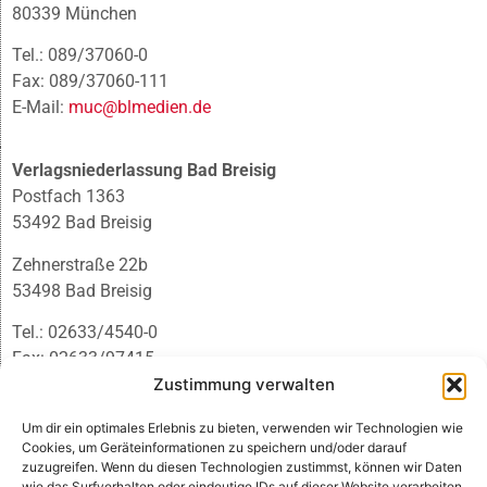
80339 München
Tel.: 089/37060-0
Fax: 089/37060-111
E-Mail:
muc@blmedien.de
Verlagsniederlassung Bad Breisig
Postfach 1363
53492 Bad Breisig
Zehnerstraße 22b
53498 Bad Breisig
Tel.: 02633/4540-0
Fax: 02633/97415
Zustimmung verwalten
E-Mail:
infobb@blmedien.de
Um dir ein optimales Erlebnis zu bieten, verwenden wir Technologien wie
Cookies, um Geräteinformationen zu speichern und/oder darauf
zuzugreifen. Wenn du diesen Technologien zustimmst, können wir Daten
wie das Surfverhalten oder eindeutige IDs auf dieser Website verarbeiten.