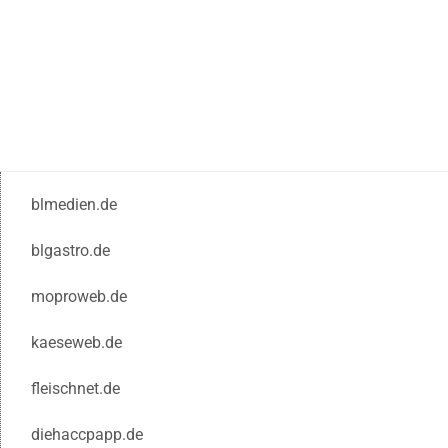
blmedien.de
blgastro.de
moproweb.de
kaeseweb.de
fleischnet.de
diehaccpapp.de