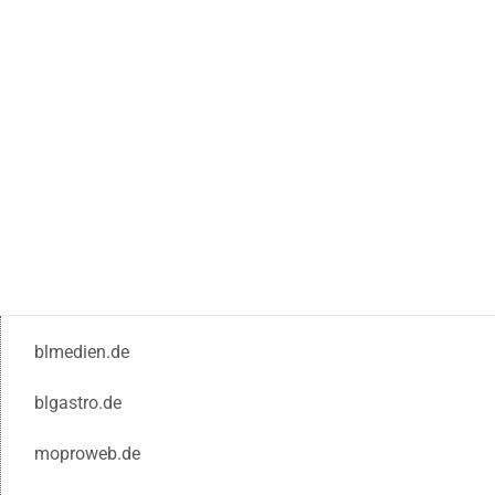
blmedien.de
blgastro.de
moproweb.de