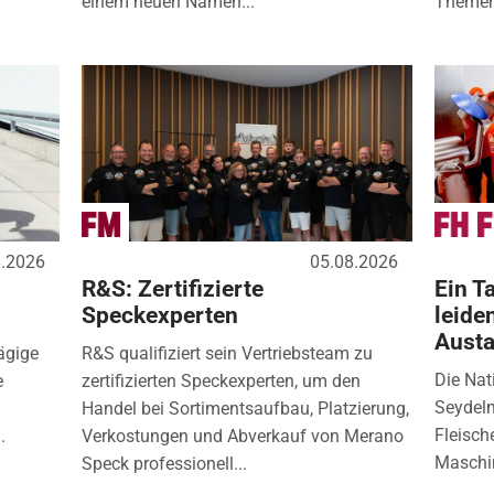
einem neuen Namen...
Themen
8.2026
05.08.2026
R&S: Zertifizierte
Ein Ta
Speckexperten
leide
Aust
ägige
R&S qualifiziert sein Vertriebsteam zu
Die Nat
e
zertifizierten Speckexperten, um den
Seydelm
Handel bei Sortimentsaufbau, Platzierung,
Fleisch
.
Verkostungen und Abverkauf von Merano
Maschin
Speck professionell...