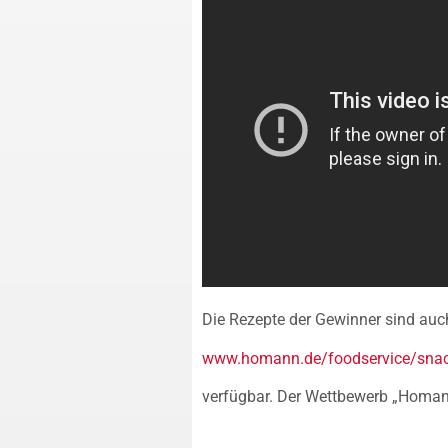
Die Rezepte der Gewinner sind auch
www.homann.de/foodservice/snac
verfügbar. Der Wettbewerb „Homann