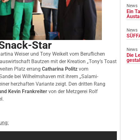
News
Ein Ta
Austa
News
SÜFFA
Snack-Star
News
artina Weiser und Tony Weikelt vom Beruflichen
Die L
gesta
uswirtschaft Bautzen mit der Kreation „Tony’s Toast
weiten Platz errang
Catharina Politz
vom
 Sande bei Wilhelmshaven mit ihrem „Salami-
iner herzhaften Variante zeigt. Den dritten Rang
nd Kevin Frankreiter
von der Metzgerei Rolf
l.
ung: