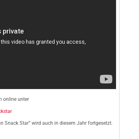
 online unter
kstar
 Snack Star“ wird auch in diesem Jahr fortgesetzt.