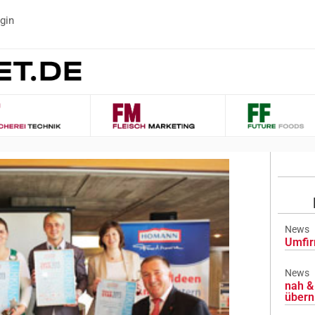
gin
News
Umfir
News
nah & 
übern