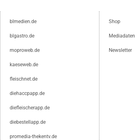
blmedien.de
Shop
blgastro.de
Mediadaten
moproweb.de
Newsletter
kaeseweb.de
fleischnet.de
diehaccpapp.de
diefleischerapp.de
diebestellapp.de
promedia-thekentv.de