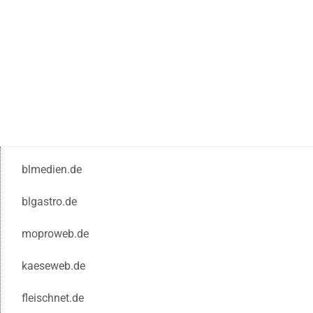
blmedien.de
blgastro.de
moproweb.de
kaeseweb.de
fleischnet.de