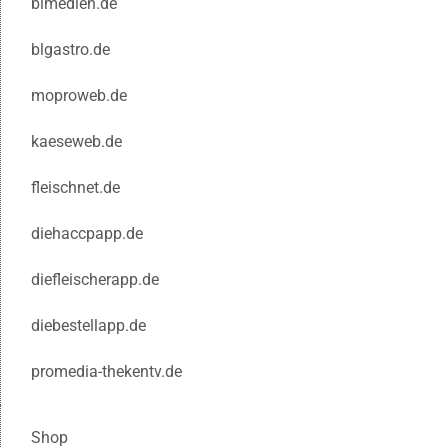
blmedien.de
blgastro.de
moproweb.de
kaeseweb.de
fleischnet.de
diehaccpapp.de
diefleischerapp.de
diebestellapp.de
promedia-thekentv.de
Shop