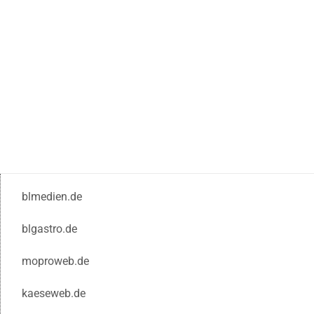
blmedien.de
blgastro.de
moproweb.de
kaeseweb.de