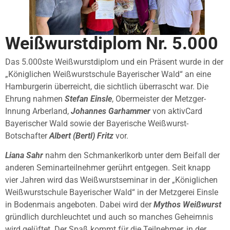
Weißwurstdiplom Nr. 5.000
Das 5.000ste Weißwurstdiplom und ein Präsent wurde in der
„Königlichen Weißwurstschule Bayerischer Wald“ an eine
Hamburgerin überreicht, die sichtlich überrascht war. Die
Ehrung nahmen
Stefan Einsle
, Obermeister der Metzger-
Innung Arberland,
Johannes Garhammer
von aktivCard
Bayerischer Wald sowie der Bayerische Weißwurst-
Botschafter
Albert (Bertl) Fritz
vor.
Liana Sahr
nahm den Schmankerlkorb unter dem Beifall der
anderen Seminarteilnehmer gerührt entgegen. Seit knapp
vier Jahren wird das Weißwurstseminar in der „Königlichen
Weißwurstschule Bayerischer Wald“ in der Metzgerei Einsle
in Bodenmais angeboten. Dabei wird der
Mythos Weißwurst
gründlich durchleuchtet und auch so manches Geheimnis
wird gelüftet. Der Spaß kommt für die Teilnehmer, in der