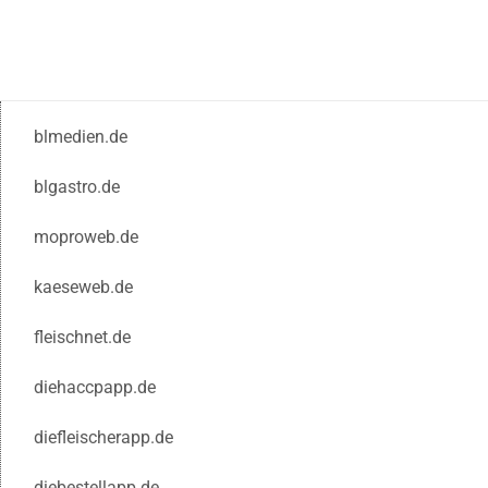
blmedien.de
blgastro.de
moproweb.de
kaeseweb.de
fleischnet.de
diehaccpapp.de
diefleischerapp.de
diebestellapp.de