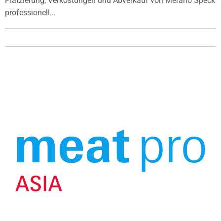
Platzierung, Verkostungen und Abverkauf von Merano Speck
professionell...