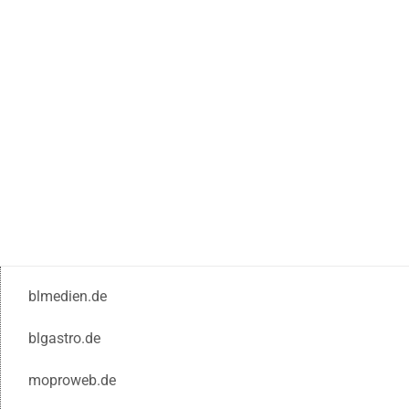
blmedien.de
blgastro.de
moproweb.de