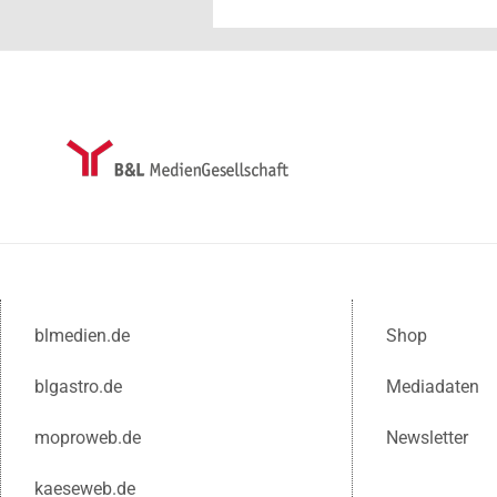
blmedien.de
Shop
blgastro.de
Mediadaten
moproweb.de
Newsletter
kaeseweb.de