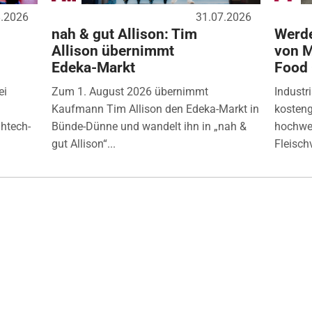
8.2026
31.07.2026
nah & gut Allison: Tim
Werde
Allison übernimmt
von M
Edeka-Markt
Food
ei
Zum 1. August 2026 übernimmt
Industr
Kaufmann Tim Allison den Edeka-Markt in
kosten
ghtech-
Bünde-Dünne und wandelt ihn in „nah &
hochwer
gut Allison“...
Fleisch