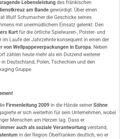
sragende Lebensleistung
des fränkischen
dienstkreuz am Bande
gewürdigt. Über einen
hat Wulf Schumacher die Geschicke seines
ehmens mit unermüdlichem Einsatz gelenkt. Den
ers Kurt
für die örtliche Spielwaren-, Polster- und
r im Laufe der Jahrzehnte konsequent in einen der
er von Wellpappeverpackungen in Europa
. Neben
f zählen heute mehr als ein Dutzend weiterer
 in Deutschland, Polen, Tschechien und den
kaging Gruppe.
gement
die
Firmenleitung 2009
in die Hände seiner
Söhne
gagierte er sich weiterhin für sein Unternehmen, wobei
junger Menschen am Herzen lag. Dass er
immer auch als soziale Verantwortung
verstand,
natentum
in der Region Oberfranken deutlich, wo er