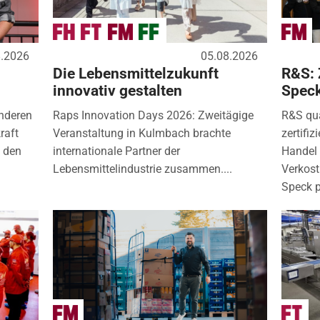
8.2026
05.08.2026
Die Lebensmittelzukunft
R&S: 
innovativ gestalten
Spec
nderen
Raps Innovation Days 2026: Zweitägige
R&S qua
raft
Veranstaltung in Kulmbach brachte
zertifi
) den
internationale Partner der
Handel 
Lebensmittelindustrie zusammen....
Verkos
Speck p