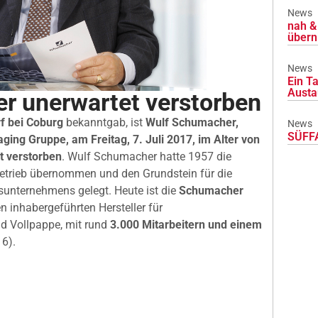
News
nah & 
übern
News
Ein Ta
Austa
r unerwartet verstorben
rf bei Coburg
bekanntgab, ist
Wulf Schumacher,
News
SÜFFA
ing Gruppe, am Freitag, 7. Juli 2017, im Alter von
t verstorben
. Wulf Schumacher hatte 1957 die
etrieb übernommen und den Grundstein für die
unternehmens gelegt. Heute ist die
Schumacher
n inhabergeführten Hersteller für
d Vollpappe, mit rund
3.000 Mitarbeitern und einem
6).