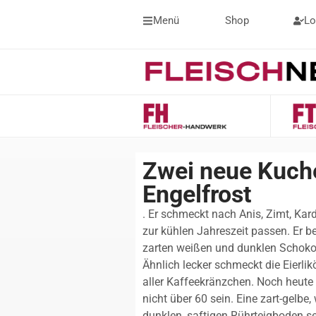
Menü
Shop
Lo
Zwei neue Kuche
Engelfrost
. Er schmeckt nach Anis, Zimt, Ka
zur kühlen Jahreszeit passen. Er be
zarten weißen und dunklen Schokora
Ähnlich lecker schmeckt die Eierlik
aller Kaffeekränzchen. Noch heute
nicht über 60 sein. Eine zart-gelb
dunklen, saftigen Rührteigboden se