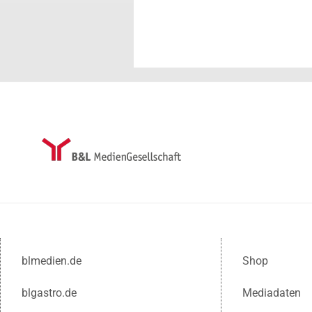
blmedien.de
Shop
blgastro.de
Mediadaten