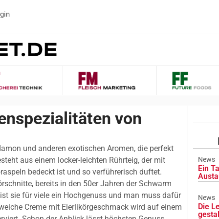
gin
nspezialitäten von
rdamon und anderen exotischen Aromen, die perfekt
steht aus einem locker-leichten Rührteig, der mit
News
Ein Ta
speln bedeckt ist und so verführerisch duftet.
Austa
örschnitte, bereits in den 50er Jahren der Schwarm
 ist sie für viele ein Hochgenuss und man muss dafür
News
Die L
e, weiche Creme mit Eierlikörgeschmack wird auf einem
gesta
rviert. Schon der Anblick lässt höchsten Genuss