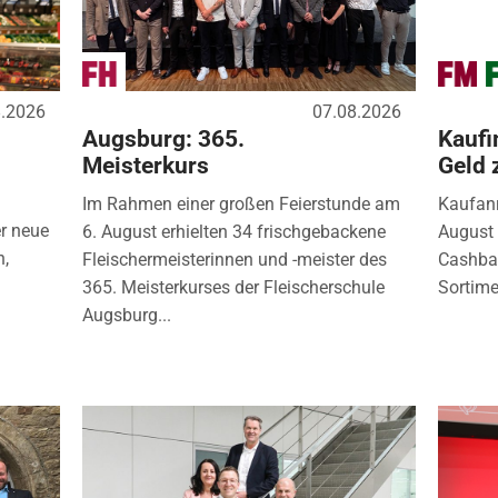
8.2026
07.08.2026
Augsburg: 365.
Kaufi
Meisterkurs
Geld 
Im Rahmen einer großen Feierstunde am
Kaufanr
r neue
6. August erhielten 34 frischgebackene
August 
n,
Fleischermeisterinnen und -meister des
Cashbac
365. Meisterkurses der Fleischerschule
Sortimen
Augsburg...