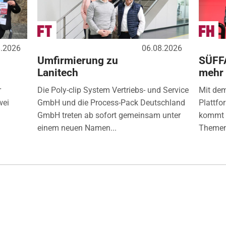
8.2026
06.08.2026
Umfirmierung zu
SÜFF
Lanitech
mehr
r
Die Poly-clip System Vertriebs- und Service
Mit de
wei
GmbH und die Process-Pack Deutschland
Plattfo
GmbH treten ab sofort gemeinsam unter
kommt d
einem neuen Namen...
Themen