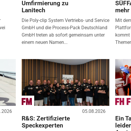
Umfirmierung zu
SÜFF
Lanitech
mehr
r
Die Poly-clip System Vertriebs- und Service
Mit de
wei
GmbH und die Process-Pack Deutschland
Plattfo
GmbH treten ab sofort gemeinsam unter
kommt d
einem neuen Namen...
Themen
8.2026
05.08.2026
R&S: Zertifizierte
Ein Ta
Speckexperten
leide