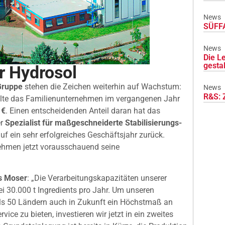
News
SÜFFA
News
Die L
gesta
r Hydrosol
Gruppe
stehen die Zeichen weiterhin auf Wachstum:
News
R&S: 
ielte das Familienunternehmen im vergangenen Jahr
 €
. Einen entscheidenden Anteil daran hat das
er
Spezialist für maßgeschneiderte Stabilisierungs-
auf ein sehr erfolgreiches Geschäftsjahr zurück.
ehmen jetzt vorausschauend seine
as Moser
: „Die Verarbeitungskapazitäten unserer
ei 30.000 t Ingredients pro Jahr. Um unseren
ls 50 Ländern auch in Zukunft ein Höchstmaß an
rvice zu bieten, investieren wir jetzt in ein zweites