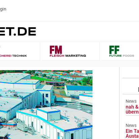
gin
News
nah & 
übern
News
Ein Ta
Austa