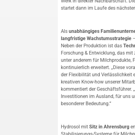
Werk in direkter Nachbarschaft. Die
startet dann im Laufe des nächste
Als
unabhängiges Familienunter
langfristige Wachstumsstrategie
–
Neben der Produktion ist das
Tech
Forschung & Entwicklung, das mit 
unter anderem für Milchprodukte, F
kontinuierlich erweitert. „Diese 
der Flexibilität und Verlässlichke
kreativen Know-how unserer Mitarbei
kommentiert der Geschäftsführer. „
Investitionen im Ausland, für uns 
besonderer Bedeutung.“
Hydrosol mit
Sitz in Ahrensburg
en
Stabilisierungs-Systeme für Milchp