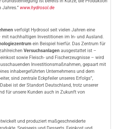
 Grundsteinlegung ist bereits in Kürze, die Produktion
n Jahres.“
www.hydrosol.de
nehmen
verfolgt Hydrosol seit vielen Jahren eine
 mit nachhaltigen Investitionen im In- und Ausland.
nologiezentrum
ein Beispiel hierfür. Das Zentrum für
zahlreichen
Versuchsanlagen
ausgestattet ist –
einkost sowie Fleisch- und Fischerzeugnisse – wird
vorausschauenden Investitionsmaßnahmen, gepaart mit
it eines inhabergeführten Unternehmens und dem
ter, sind zentrale Eckpfeiler unseres Erfolgs“,
Dabei ist der Standort Deutschland, trotz unserer
und für unsere Kunden auch in Zukunft von
twickelt und produziert maßgeschneiderte
rodukte, Speiseeis und Desserts, Feinkost und