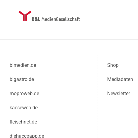
blmedien.de
Shop
blgastro.de
Mediadaten
moproweb.de
Newsletter
kaeseweb.de
fleischnet.de
diehaccpapp.de