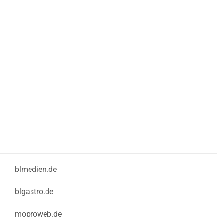
blmedien.de
blgastro.de
moproweb.de