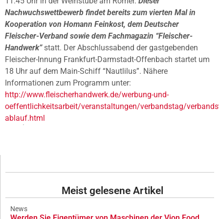
11:45 Uhr in der Weinstube am Römer.
Dieser
Nachwuchswettbewerb findet bereits zum vierten Mal in
Kooperation von Homann Feinkost, dem Deutscher
Fleischer-Verband sowie dem Fachmagazin “Fleischer-
Handwerk”
statt. Der Abschlussabend der gastgebenden
Fleischer-Innung Frankfurt-Darmstadt-Offenbach startet um
18 Uhr auf dem Main-Schiff “Nautlilus”. Nähere
Informationen zum Programm unter:
http://www.fleischerhandwerk.de/werbung-und-
oeffentlichkeitsarbeit/veranstaltungen/verbandstag/verbands
ablauf.html
Meist gelesene Artikel
News
Werden Sie Eigentümer von Maschinen der Vion Food