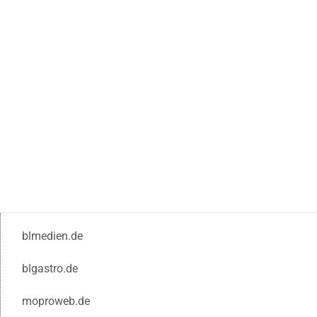
blmedien.de
blgastro.de
moproweb.de