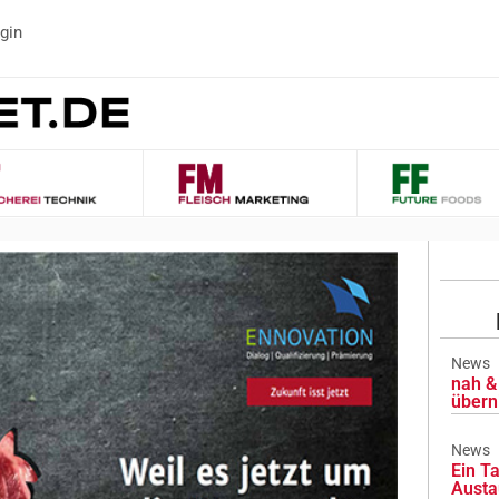
gin
News
nah & 
übern
News
Ein Ta
Austa