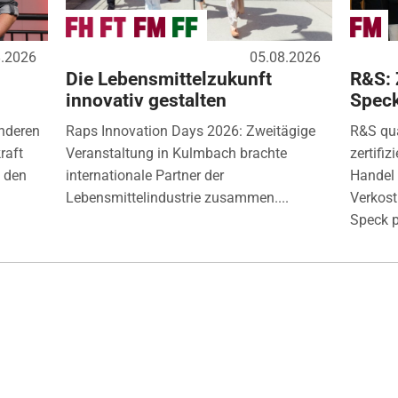
8.2026
05.08.2026
Die Lebensmittelzukunft
R&S: 
innovativ gestalten
Spec
nderen
Raps Innovation Days 2026: Zweitägige
R&S qua
raft
Veranstaltung in Kulmbach brachte
zertifi
) den
internationale Partner der
Handel 
Lebensmittelindustrie zusammen....
Verkos
Speck p