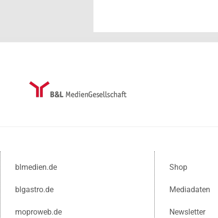
blmedien.de
Shop
blgastro.de
Mediadaten
moproweb.de
Newsletter