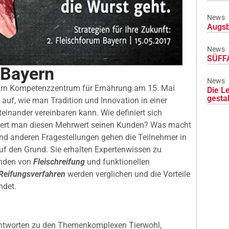
News
Augsb
News
SÜFFA
 Bayern
News
Ern Kompetenzzentrum für Ernährung am 15. Mai
Die L
gesta
uf, wie man Tradition und Innovation in einer
einander vereinbaren kann. Wie definiert sich
iert man diesen Mehrwert seinen Kunden? Was macht
und anderen Fragestellungen gehen die Teilnehmer in
f den Grund. Sie erhalten Expertenwissen zu
ünden von
Fleischreifung
und funktionellen
Reifungsverfahren
werden verglichen und die Vorteile
ndet.
Antworten zu den Themenkomplexen Tierwohl,