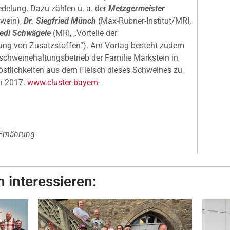
edelung. Dazu zählen u. a. der
Metzgermeister
hwein),
Dr. Siegfried Münch
(Max-Rubner-Institut/MRI,
redi Schwägele
(MRI, „Vorteile der
ung von Zusatzstoffen“). Am Vortag besteht zudem
hschweinehaltungsbetrieb der Familie Markstein in
stlichkeiten aus dem Fleisch dieses Schweines zu
ai 2017.
www.cluster-bayern-
Ernährung
 interessieren: