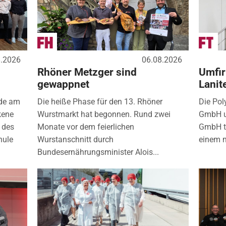
8.2026
06.08.2026
Rhöner Metzger sind
Umfir
gewappnet
Lanit
nde am
Die heiße Phase für den 13. Rhöner
Die Pol
kene
Wurstmarkt hat begonnen. Rund zwei
GmbH u
 des
Monate vor dem feierlichen
GmbH tr
hule
Wurstanschnitt durch
einem 
Bundesernährungsminister Alois...