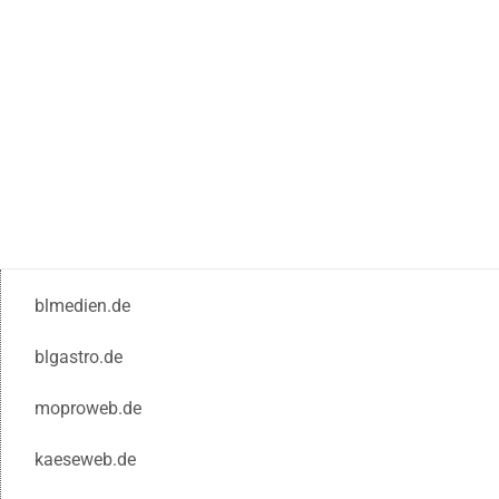
blmedien.de
blgastro.de
moproweb.de
kaeseweb.de