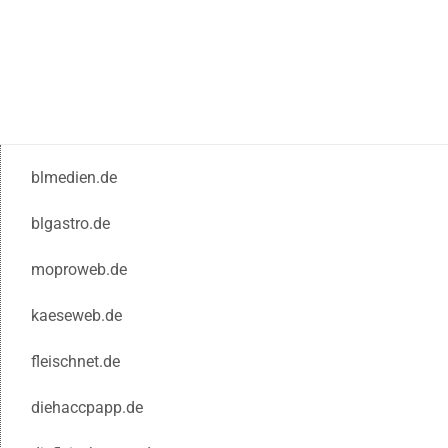
blmedien.de
blgastro.de
moproweb.de
kaeseweb.de
fleischnet.de
diehaccpapp.de