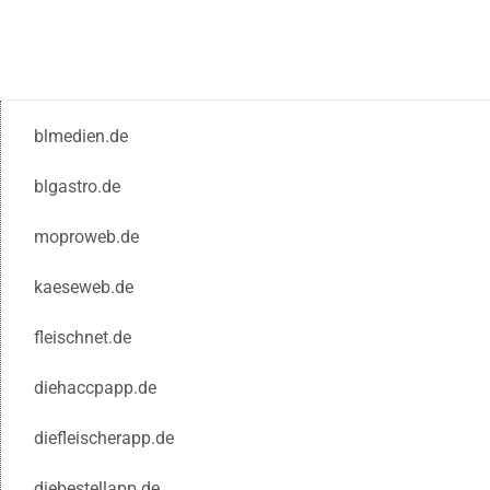
blmedien.de
blgastro.de
moproweb.de
kaeseweb.de
fleischnet.de
diehaccpapp.de
diefleischerapp.de
diebestellapp.de