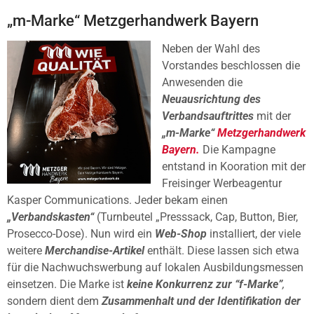
„m-Marke“ Metzgerhandwerk Bayern
Neben der Wahl des
Vorstandes beschlossen die
Anwesenden die
Neuausrichtung des
Verbandsauftrittes
mit der
„m-Marke“
Metzgerhandwerk
Bayern.
Die Kampagne
entstand in Kooration mit der
Freisinger Werbeagentur
Kasper Communications. Jeder bekam einen
„Verbandskasten“
(Turnbeutel „Presssack, Cap, Button, Bier,
Prosecco-Dose). Nun wird ein
Web-Shop
installiert, der viele
weitere
Merchandise-Artikel
enthält. Diese lassen sich etwa
für die Nachwuchswerbung auf lokalen Ausbildungsmessen
einsetzen. Die Marke ist
keine Konkurrenz zur “f-Marke”
,
sondern dient dem
Zusammenhalt und der Identifikation der