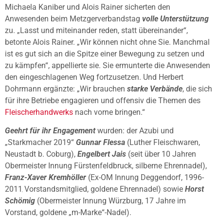
Michaela Kaniber und Alois Rainer sicherten den
Anwesenden beim Metzgerverbandstag
volle Unterstützung
zu. „Lasst und miteinander reden, statt übereinander“,
betonte Alois Rainer. „Wir können nicht ohne Sie. Manchmal
ist es gut sich an die Spitze einer Bewegung zu setzen und
zu kämpfen“, appellierte sie. Sie ermunterte die Anwesenden
den eingeschlagenen Weg fortzusetzen. Und Herbert
Dohrmann ergänzte: „Wir brauchen
starke Verbände
, die sich
für ihre Betriebe engagieren und offensiv die Themen des
Fleischerhandwerks
nach vorne bringen.“
Geehrt für ihr Engagement
wurden: der Azubi und
„Starkmacher 2019“
Gunnar Flessa
(Luther Fleischwaren,
Neustadt b. Coburg),
Engelbert Jais
(seit über 10 Jahren
Obermeister Innung Fürstenfeldbruck, silberne Ehrennadel),
Franz-Xaver Kremhöller
(Ex-OM Innung Deggendorf, 1996-
2011 Vorstandsmitglied, goldene Ehrennadel) sowie
Horst
Schömig
(Obermeister Innung Würzburg, 17 Jahre im
Vorstand, goldene „m-Marke“-Nadel).