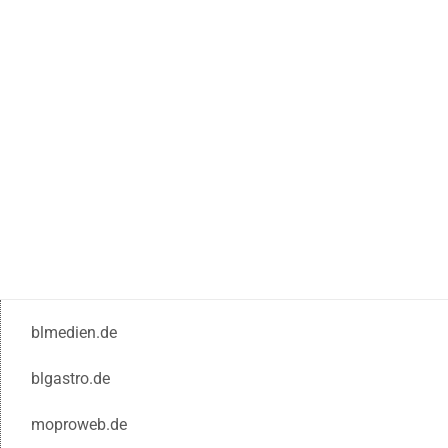
blmedien.de
blgastro.de
moproweb.de