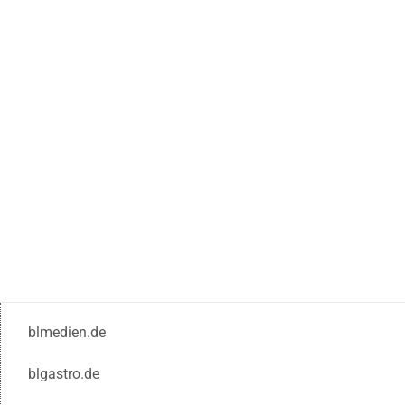
blmedien.de
blgastro.de