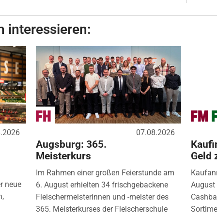
 interessieren:
8.2026
07.08.2026
Augsburg: 365.
Kaufi
Meisterkurs
Geld 
Im Rahmen einer großen Feierstunde am
Kaufanr
r neue
6. August erhielten 34 frischgebackene
August 
n,
Fleischermeisterinnen und -meister des
Cashbac
365. Meisterkurses der Fleischerschule
Sortimen