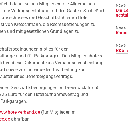
iehlt daher seinen Mitgliedern die Allgemeinen
News
Die L
 die Vertragsgestaltung mit den Gästen. Schließlich
gesta
echtausschusses und Geschäftsführer im Hotel
rnst von Kretschmann, die Rechtsbeziehungen zu
News
ren und mit gesetzlichen Grundlagen zu
Rhöne
News
schäftsbedingungen gibt es für den
R&S: 
altungen und für Parkgaragen. Den Mitgliedshotels
tehen diese Dokumente als Verbandsdienstleistung
d sowie zur individuellen Bearbeitung zur
Muster eines Beherbergungsvertrags.
einen Geschäftsbedingungen im Dreierpack für 50
je 25 Euro für den Hotelaufnahmevertrag und
 Parkgaragen.
ww.hotelverband.de
(für Mitglieder im
ce.de
abrufbar.