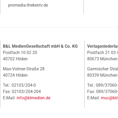
promedia-thekentv.de
B&L MedienGesellschaft mbH & Co. KG
Verlagsniederl
Postfach 10 02 20
Postfach 21 03 
40702 Hilden
80673 München
Max-Volmer-Straße 28
Garmischer Stra
40724 Hilden
80339 München
Tel.: 02103/204-0
Tel.: 089/37060
Fax: 02103/204-204
Fax: 089/37060
E-Mail:
info@blmedien.de
E-Mail:
muc@blm