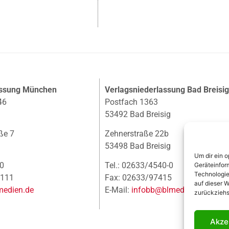
assung München
Verlagsniederlassung Bad Breisi
46
Postfach 1363
53492 Bad Breisig
ße 7
Zehnerstraße 22b
53498 Bad Breisig
Um dir ein 
-0
Tel.: 02633/4540-0
Geräteinfor
Technologie
-111
Fax: 02633/97415
auf dieser W
edien.de
E-Mail:
infobb@blmedien.de
zurückziehs
Akze