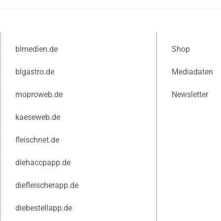
blmedien.de
Shop
blgastro.de
Mediadaten
moproweb.de
Newsletter
kaeseweb.de
fleischnet.de
diehaccpapp.de
diefleischerapp.de
diebestellapp.de