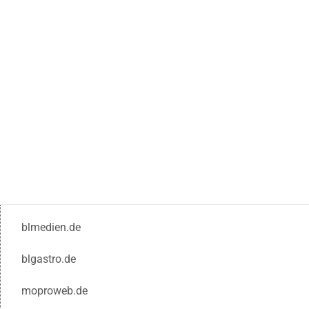
blmedien.de
blgastro.de
moproweb.de