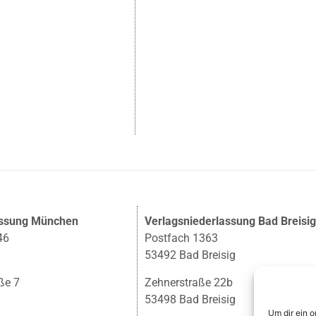
assung München
Verlagsniederlassung Bad Breisi
46
Postfach 1363
53492 Bad Breisig
ße 7
Zehnerstraße 22b
53498 Bad Breisig
Um dir ein 