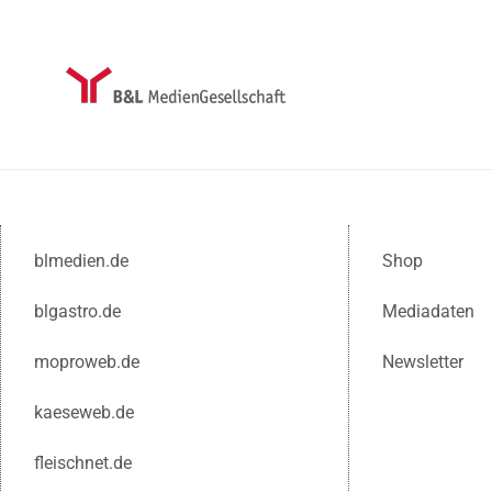
blmedien.de
Shop
blgastro.de
Mediadaten
moproweb.de
Newsletter
kaeseweb.de
fleischnet.de