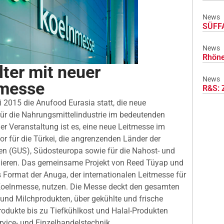
News
SÜFFA
News
Rhöne
ter mit neuer
News
lmesse
R&S: 
i 2015 die Anufood Eurasia statt, die neue
für die Nahrungsmittelindustrie im bedeutenden
er Veranstaltung ist es, eine neue Leitmesse im
r für die Türkei, die angrenzenden Länder der
n (GUS), Südosteuropa sowie für die Nahost- und
lieren. Das gemeinsame Projekt von Reed Tüyap und
 Format der Anuga, der internationalen Leitmesse für
Koelnmesse, nutzen. Die Messe deckt den gesamten
 und Milchprodukten, über gekühlte und frische
rodukte bis zu Tiefkühlkost und Halal-Produkten
vice- und Einzelhandelstechnik.