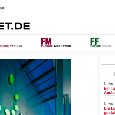
gin
News
Ein Ta
Austa
News
Die L
gesta