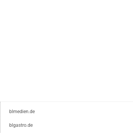
blmedien.de
blgastro.de