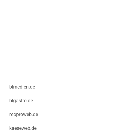
blmedien.de
blgastro.de
moproweb.de
kaeseweb.de