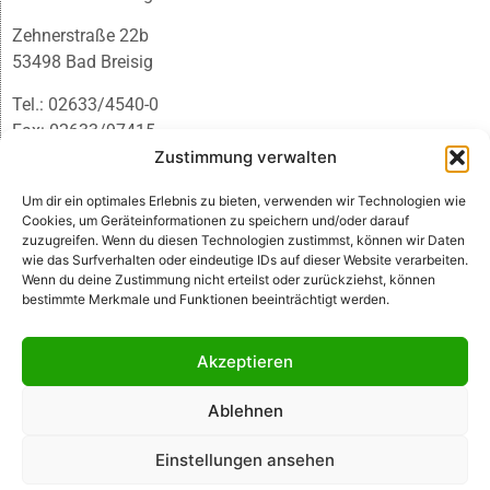
Zehnerstraße 22b
53498 Bad Breisig
Tel.: 02633/4540-0
Fax: 02633/97415
E-Mail:
infobb@blmedien.de
Zustimmung verwalten
Um dir ein optimales Erlebnis zu bieten, verwenden wir Technologien wie
Cookies, um Geräteinformationen zu speichern und/oder darauf
zuzugreifen. Wenn du diesen Technologien zustimmst, können wir Daten
wie das Surfverhalten oder eindeutige IDs auf dieser Website verarbeiten.
Wenn du deine Zustimmung nicht erteilst oder zurückziehst, können
bestimmte Merkmale und Funktionen beeinträchtigt werden.
Akzeptieren
Ablehnen
© B&L MedienGesellschaft mbH & Co. KG
Einstellungen ansehen