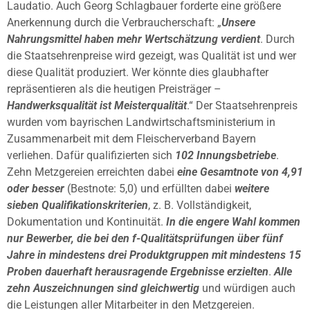
Laudatio. Auch Georg Schlagbauer forderte eine größere
Anerkennung durch die Verbraucherschaft: „
Unsere
Nahrungsmittel haben mehr Wertschätzung verdient
. Durch
die Staatsehrenpreise wird gezeigt, was Qualität ist und wer
diese Qualität produziert. Wer könnte dies glaubhafter
repräsentieren als die heutigen Preisträger –
Handwerksqualität ist Meisterqualität
.“ Der Staatsehrenpreis
wurden vom bayrischen Landwirtschaftsministerium in
Zusammenarbeit mit dem Fleischerverband Bayern
verliehen. Dafür qualifizierten sich
102 Innungsbetriebe
.
Zehn Metzgereien erreichten dabei
eine Gesamtnote von 4,91
oder besser
(Bestnote: 5,0) und erfüllten dabei
weitere
sieben Qualifikationskriterien
, z. B. Vollständigkeit,
Dokumentation und Kontinuität.
In die engere Wahl kommen
nur Bewerber, die bei den f-Qualitätsprüfungen über fünf
Jahre in mindestens drei Produktgruppen mit mindestens 15
Proben dauerhaft herausragende Ergebnisse erzielten
.
Alle
zehn Auszeichnungen sind gleichwertig
und würdigen auch
die Leistungen aller Mitarbeiter in den Metzgereien.