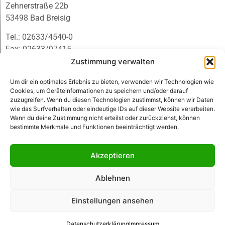
Zehnerstraße 22b
53498 Bad Breisig
Tel.: 02633/4540-0
Fax: 02633/97415
E-Mail:
infobb@blmedien.de
Zustimmung verwalten
Um dir ein optimales Erlebnis zu bieten, verwenden wir Technologien wie
Cookies, um Geräteinformationen zu speichern und/oder darauf
zuzugreifen. Wenn du diesen Technologien zustimmst, können wir Daten
wie das Surfverhalten oder eindeutige IDs auf dieser Website verarbeiten.
Wenn du deine Zustimmung nicht erteilst oder zurückziehst, können
bestimmte Merkmale und Funktionen beeinträchtigt werden.
Akzeptieren
Ablehnen
© B&L MedienGesellschaft mbH & Co. KG
Einstellungen ansehen
Made with ♥ by HLT GmbH & Co. KG
Datenschutzerklärung
Impressum