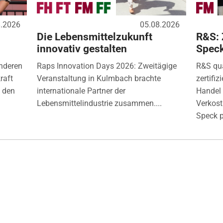
8.2026
05.08.2026
Die Lebensmittelzukunft
R&S: 
innovativ gestalten
Spec
nderen
Raps Innovation Days 2026: Zweitägige
R&S qua
raft
Veranstaltung in Kulmbach brachte
zertifi
) den
internationale Partner der
Handel 
Lebensmittelindustrie zusammen....
Verkos
Speck p