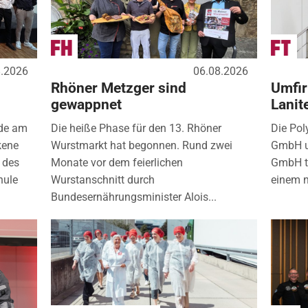
8.2026
06.08.2026
Rhöner Metzger sind
Umfir
gewappnet
Lanit
nde am
Die heiße Phase für den 13. Rhöner
Die Pol
kene
Wurstmarkt hat begonnen. Rund zwei
GmbH u
 des
Monate vor dem feierlichen
GmbH tr
hule
Wurstanschnitt durch
einem 
Bundesernährungsminister Alois...