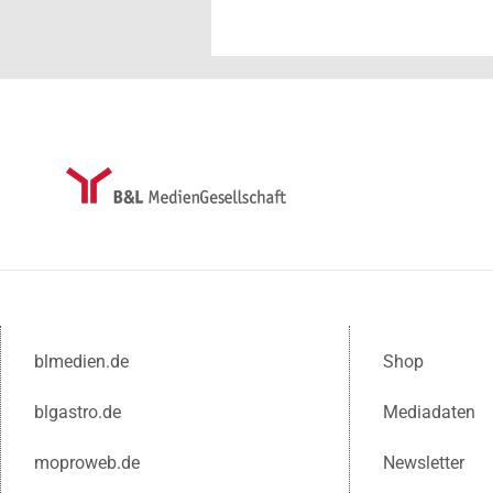
blmedien.de
Shop
blgastro.de
Mediadaten
moproweb.de
Newsletter