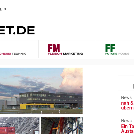
gin
News
nah & 
übern
News
Ein Ta
Austa