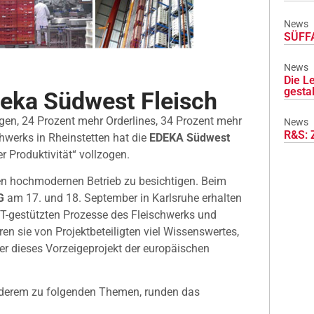
News
SÜFFA
News
Die L
gesta
eka Südwest Fleisch
en, 24 Prozent mehr Orderlines, 34 Prozent mehr
News
R&S: 
hwerks in Rheinstetten hat die
EDEKA Südwest
 Produktivität“ vollzogen.
 den hochmodernen Betrieb zu besichtigen. Beim
G
am 17. und 18. September in Karlsruhe erhalten
 IT-gestützten Prozesse des Fleischwerks und
en sie von Projektbeteiligten viel Wissenswertes,
er dieses Vorzeigeprojekt der europäischen
 anderem zu folgenden Themen, runden das