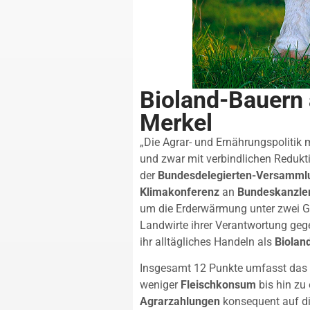
Bioland-Bauern 
Merkel
„Die Agrar- und Ernährungspolitik 
und zwar mit verbindlichen Redukti
der
Bundesdelegierten-Versammlu
Klimakonferenz
an
Bundeskanzler
um die Erderwärmung unter zwei Gra
Landwirte ihrer Verantwortung ge
ihr alltägliches Handeln als
Bioland
Insgesamt 12 Punkte umfasst das 
weniger
Fleischkonsum
bis hin zu
Agrarzahlungen
konsequent auf di