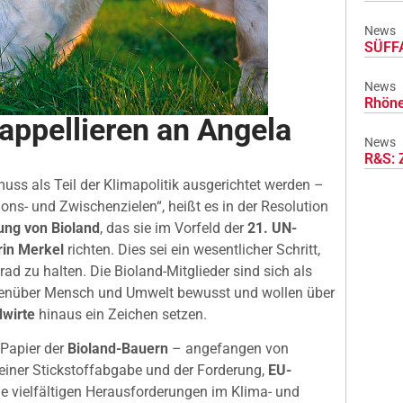
News
SÜFFA
News
Rhöne
appellieren an Angela
News
R&S: 
muss als Teil der Klimapolitik ausgerichtet werden –
ons- und Zwischenzielen“, heißt es in der Resolution
ng von Bioland
, das sie im Vorfeld der
21. UN-
in Merkel
richten. Dies sei ein wesentlicher Schritt,
d zu halten. Die Bioland-Mitglieder sind sich als
genüber Mensch und Umwelt bewusst und wollen über
wirte
hinaus ein Zeichen setzen.
Papier der
Bioland-Bauern
– angefangen von
 einer Stickstoffabgabe und der Forderung,
EU-
e vielfältigen Herausforderungen im Klima- und