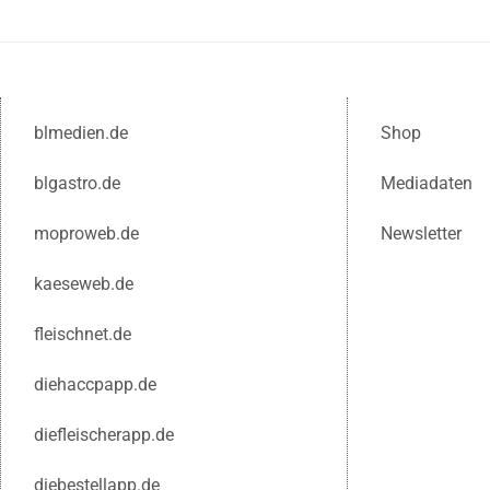
blmedien.de
Shop
blgastro.de
Mediadaten
moproweb.de
Newsletter
kaeseweb.de
fleischnet.de
diehaccpapp.de
diefleischerapp.de
diebestellapp.de