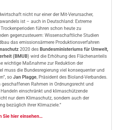
wirtschaft nicht nur einer der Mit-Verursacher,
awandels ist – auch in Deutschland: Extreme
 Trockenperioden führen schon heute zu
hieden gegenzusteuern: Wissenschaftliche Studien
ndbau das emissionsärmere Produktionsverfahren
maschutz
2020 des
Bundesministeriums für Umwelt,
herheit (BMUB
) wird die Erhöhung des Flächenanteils
ne wichtige Maßnahme zur Reduktion der
el muss die Bundesregierung viel konsequenter und
en“, so
Jan Plagge
, Präsident des Bioland-Verbandes.
sch geschaffenen Rahmen in Ordnungsrecht und
es Handeln einschränkt und klimaschützende
icht nur dem Klimaschutz, sondern auch der
g bezüglich ihrer Klimaziele.“
n Sie hier einsehen…