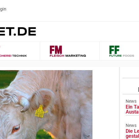
gin
News
Ein Ta
Austa
News
Die L
gesta