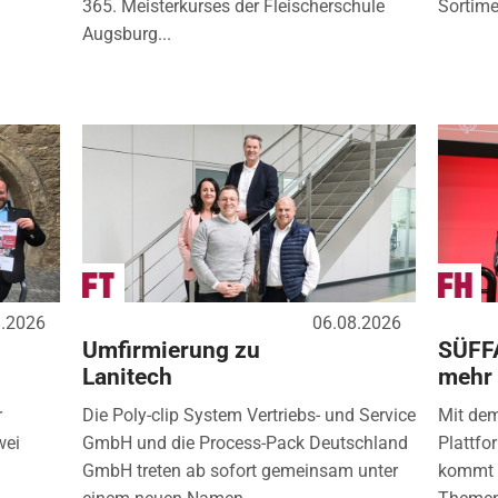
365. Meisterkurses der Fleischerschule
Sortimen
Augsburg...
8.2026
06.08.2026
Umfirmierung zu
SÜFF
Lanitech
mehr
r
Die Poly-clip System Vertriebs- und Service
Mit de
wei
GmbH und die Process-Pack Deutschland
Plattfo
GmbH treten ab sofort gemeinsam unter
kommt d