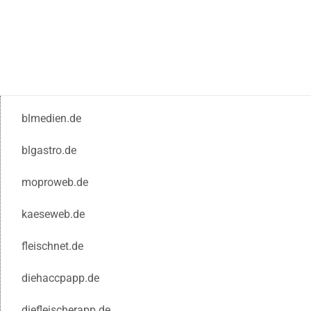
blmedien.de
blgastro.de
moproweb.de
kaeseweb.de
fleischnet.de
diehaccpapp.de
diefleischerapp.de