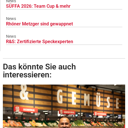
News
SÜFFA 2026: Team Cup & mehr
News
Rhöner Metzger sind gewappnet
News
R&S: Zertifizierte Speckexperten
Das könnte Sie auch
interessieren: