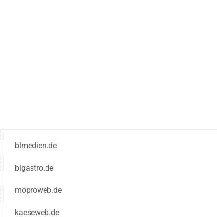
blmedien.de
blgastro.de
moproweb.de
kaeseweb.de