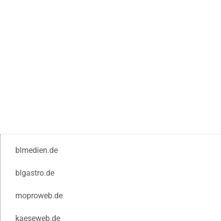
blmedien.de
blgastro.de
moproweb.de
kaeseweb.de