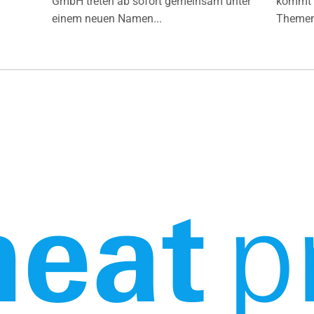
GmbH treten ab sofort gemeinsam unter
kommt d
einem neuen Namen...
Themen