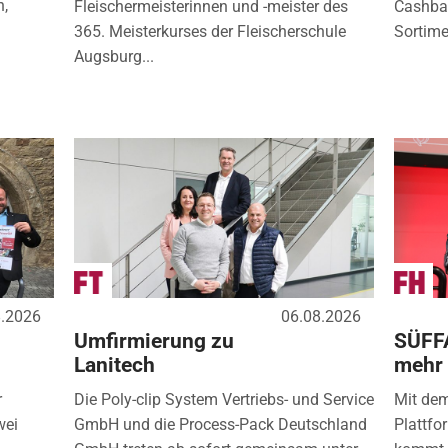
n,
Fleischermeisterinnen und -meister des
Cashbac
365. Meisterkurses der Fleischerschule
Sortimen
Augsburg...
8.2026
06.08.2026
Umfirmierung zu
SÜFF
Lanitech
mehr
r
Die Poly-clip System Vertriebs- und Service
Mit de
wei
GmbH und die Process-Pack Deutschland
Plattfo