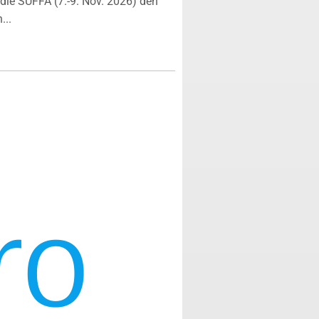
ie SÜFFA (7.-9. Nov. 2026) den
...