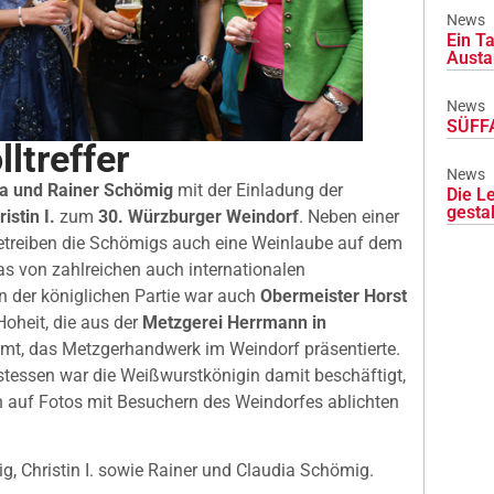
News
Ein Ta
Austa
News
SÜFFA
lltreffer
News
ia und Rainer Schömig
mit der Einladung der
Die L
gesta
stin I.
zum
30. Würzburger Weindorf
. Neben einer
etreiben die Schömigs auch eine Weinlaube auf dem
das von zahlreichen auch internationalen
n der königlichen Partie war auch
Obermeister Horst
Hoheit, die aus der
Metzgerei Herrmann in
mt, das Metzgerhandwerk im Weindorf präsentierte.
tessen war die Weißwurstkönigin damit beschäftigt,
 auf Fotos mit Besuchern des Weindorfes ablichten
ig, Christin I. sowie Rainer und Claudia Schömig.