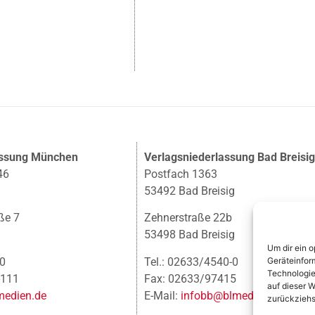
assung München
Verlagsniederlassung Bad Breisi
46
Postfach 1363
53492 Bad Breisig
ße 7
Zehnerstraße 22b
53498 Bad Breisig
Um dir ein 
-0
Tel.: 02633/4540-0
Geräteinfor
Technologie
-111
Fax: 02633/97415
auf dieser W
edien.de
E-Mail:
infobb@blmedien.de
zurückziehs