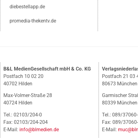
diebestellapp.de
promedia-thekentv.de
B&L MedienGesellschaft mbH & Co. KG
Verlagsniederl
Postfach 10 02 20
Postfach 21 03 
40702 Hilden
80673 München
Max-Volmer-Straße 28
Garmischer Stra
40724 Hilden
80339 München
Tel.: 02103/204-0
Tel.: 089/37060
Fax: 02103/204-204
Fax: 089/37060
E-Mail:
info@blmedien.de
E-Mail:
muc@blm