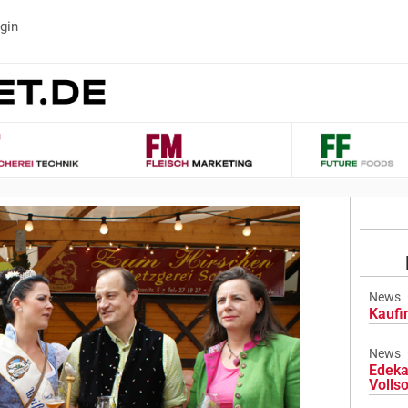
gin
News
Kaufi
News
Edeka
Volls