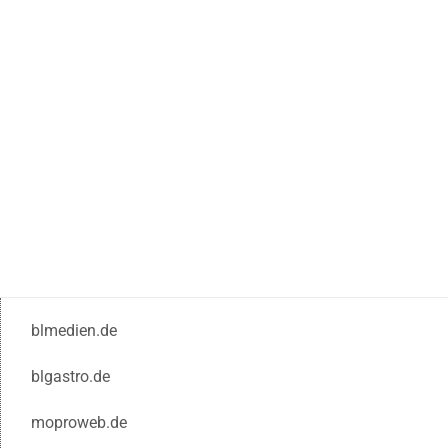
blmedien.de
blgastro.de
moproweb.de