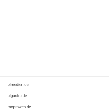
blmedien.de
blgastro.de
moproweb.de