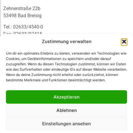
Zehnerstraße 22b
53498 Bad Breisig
Tel.: 02633/4540-0
Fax: 02633/97415
E-Mail:
infobb@blmedien.de
Zustimmung verwalten
Um dir ein optimales Erlebnis zu bieten, verwenden wir Technologien wie
Cookies, um Geräteinformationen zu speichern und/oder darauf
zuzugreifen. Wenn du diesen Technologien zustimmst, können wir Daten
wie das Surfverhalten oder eindeutige IDs auf dieser Website verarbeiten.
Wenn du deine Zustimmung nicht erteilst oder zurückziehst, können
bestimmte Merkmale und Funktionen beeinträchtigt werden.
Akzeptieren
Ablehnen
© B&L MedienGesellschaft mbH & Co. KG
Einstellungen ansehen