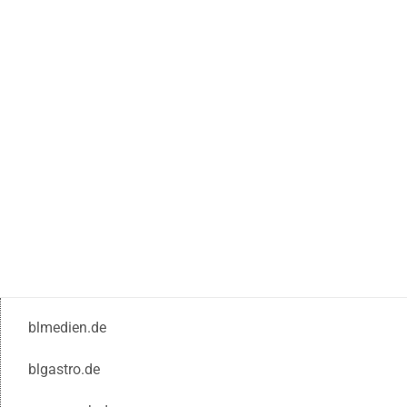
blmedien.de
blgastro.de