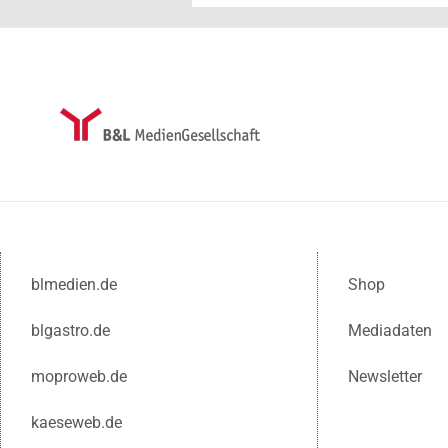
blmedien.de
Shop
blgastro.de
Mediadaten
moproweb.de
Newsletter
kaeseweb.de