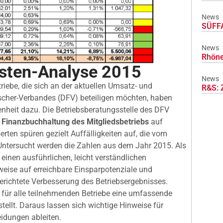
News
SÜFFA
News
Rhöne
sten-Analyse 2015
News
iebe, die sich an der aktuellen Umsatz- und
R&S: 
scher-Verbandes (DFV) beteiligen möchten, haben
nheit dazu. Die Betriebsberatungsstelle des DFV
r
Finanzbuchhaltung des Mitgliedsbetriebs
auf
rten spüren gezielt Auffälligkeiten auf, die vom
Untersucht werden die Zahlen aus dem Jahr 2015. Als
 einen ausführlichen, leicht verständlichen
nweise auf erreichbare Einsparpotenziale und
gerichtete Verbesserung des Betriebsergebnisses.
für alle teilnehmenden Betriebe eine umfassende
stellt. Daraus lassen sich wichtige Hinweise für
idungen ableiten.