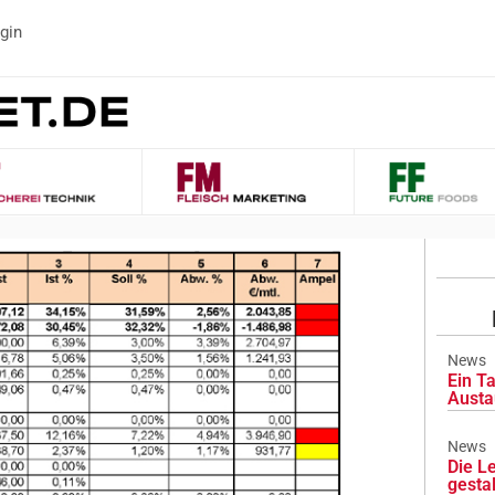
gin
News
Ein Ta
Austa
News
Die L
gesta