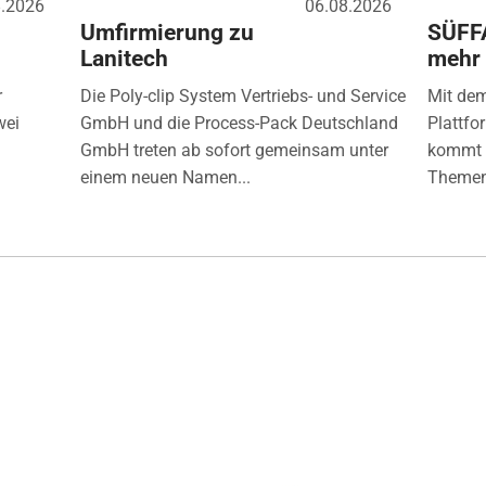
8.2026
06.08.2026
Umfirmierung zu
SÜFF
Lanitech
mehr
r
Die Poly-clip System Vertriebs- und Service
Mit de
wei
GmbH und die Process-Pack Deutschland
Plattfo
GmbH treten ab sofort gemeinsam unter
kommt d
einem neuen Namen...
Themen