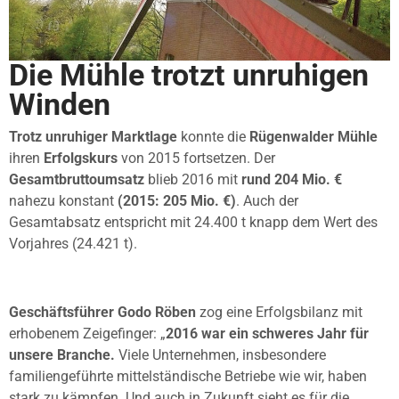
Die Mühle trotzt unruhigen
Winden
Trotz unruhiger Marktlage
konnte die
Rügenwalder Mühle
ihren
Erfolgskurs
von 2015 fortsetzen. Der
Gesamtbruttoumsatz
blieb 2016 mit
rund 204 Mio. €
nahezu konstant
(2015: 205 Mio. €)
. Auch der
Gesamtabsatz entspricht mit 24.400 t knapp dem Wert des
Vorjahres (24.421 t).
Geschäftsführer Godo Röben
zog eine Erfolgsbilanz mit
erhobenem Zeigefinger: „
2016 war ein schweres Jahr für
unsere Branche.
Viele Unternehmen, insbesondere
familiengeführte mittelständische Betriebe wie wir, haben
stark zu kämpfen. Und auch in Zukunft sieht es für die