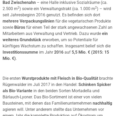
Bad Zwischenahn
– eine Halle inklusive Sozialräume (ca.
2
2
2.500 m
) sowie ein Verwaltungstrakt (ca. 1.000 m
) – wird
seit Jahresbeginn 2016 genutzt. Es befinden sich dort
mehrere Verpackungslinien
für die vegetarischen Produkte
sowie
Büros
für einen Teil der stark angewachsenen Zahl an
Mitarbeitern aus Verwaltung und Vertrieb. Dazu wurde
ein
weiteres Grundstück
erworben, um so Potentiale für
künftiges Wachstum zu schaffen. Insgesamt belief sich die
Investitionssumme
im Jahr
2016
auf
5,5 Mio. € (2015: 15
Mio. €)
.
Die ersten
Wurstprodukte mit Fleisch in Bio-Qualität
brachte
Rügenwalder im Juli 2017 in den Handel:
Schinken Spicker
als Bio-Variante
in den beiden Sorten Mortadella und
Bärlauch-Lyoner. Das Bio-Sortiment ist einer von vielen
Bausteinen, mit denen das Familienunternehmen
nachhaltig
agieren will. Unter anderem stellte das Unternehmen vor
einem Jahr die komplette Produktion auf Ökostrom um.