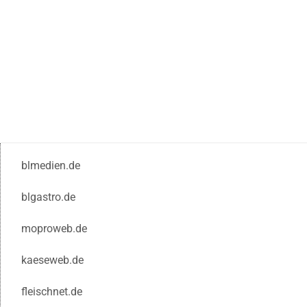
blmedien.de
blgastro.de
moproweb.de
kaeseweb.de
fleischnet.de