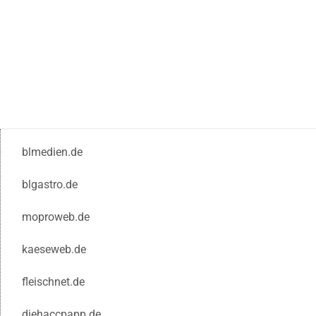
blmedien.de
blgastro.de
moproweb.de
kaeseweb.de
fleischnet.de
diehaccpapp.de