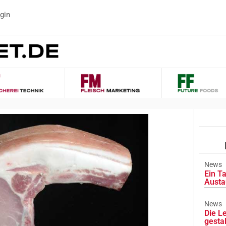
gin
News
Ein Ta
Austa
News
Die L
gesta