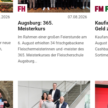
8.2026
07.08.2026
Augsburg: 365.
Kaufi
Meisterkurs
Geld 
Im Rahmen einer großen Feierstunde am
Kaufanr
r neue
6. August erhielten 34 frischgebackene
August 
n,
Fleischermeisterinnen und -meister des
Cashbac
365. Meisterkurses der Fleischerschule
Sortimen
Augsburg...