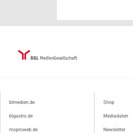
blmedien.de
Shop
blgastro.de
Mediadaten
moproweb.de
Newsletter