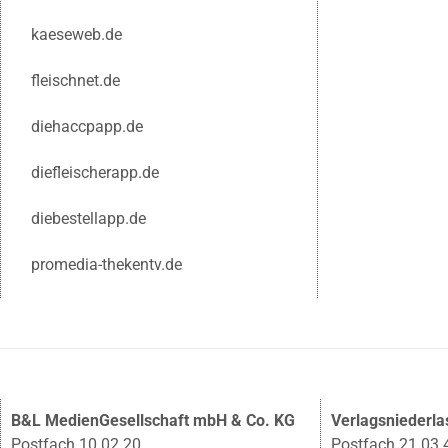
kaeseweb.de
fleischnet.de
diehaccpapp.de
diefleischerapp.de
diebestellapp.de
promedia-thekentv.de
B&L MedienGesellschaft mbH & Co. KG
Verlagsniederl
Postfach 10 02 20
Postfach 21 03 