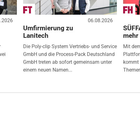
8.2026
06.08.2026
Umfirmierung zu
SÜFF
Lanitech
mehr
r
Die Poly-clip System Vertriebs- und Service
Mit de
wei
GmbH und die Process-Pack Deutschland
Plattfo
GmbH treten ab sofort gemeinsam unter
kommt d
einem neuen Namen...
Themen