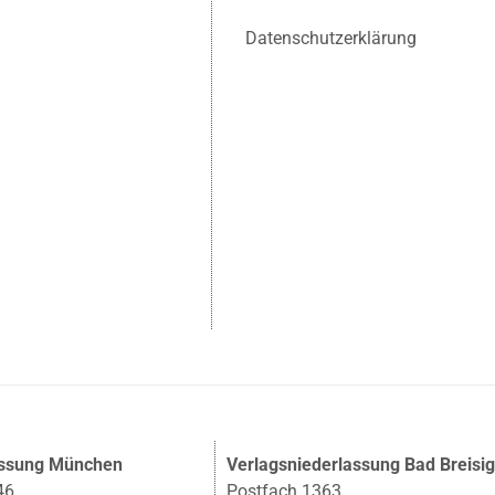
Datenschutzerklärung
assung München
Verlagsniederlassung Bad Breisi
46
Postfach 1363