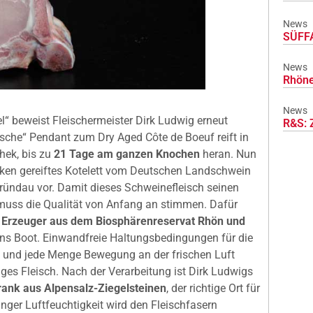
News
SÜFFA
News
Rhöne
News
l“ beweist Fleischermeister Dirk Ludwig erneut
R&S: 
ische“ Pendant zum Dry Aged Côte de Boeuf reift in
hek, bis zu
21 Tage am ganzen Knochen
heran. Nun
ocken gereiftes Kotelett vom Deutschen Landschwein
Gründau vor. Damit dieses Schweinefleisch seinen
muss die Qualität von Anfang an stimmen. Dafür
 Erzeuger aus dem Biosphärenreservat Rhön und
ins Boot. Einwandfreie Haltungsbedingungen für die
 und jede Menge Bewegung an der frischen Luft
ges Fleisch. Nach der Verarbeitung ist Dirk Ludwigs
rank aus Alpensalz-Ziegelsteinen
, der richtige Ort für
inger Luftfeuchtigkeit wird den Fleischfasern