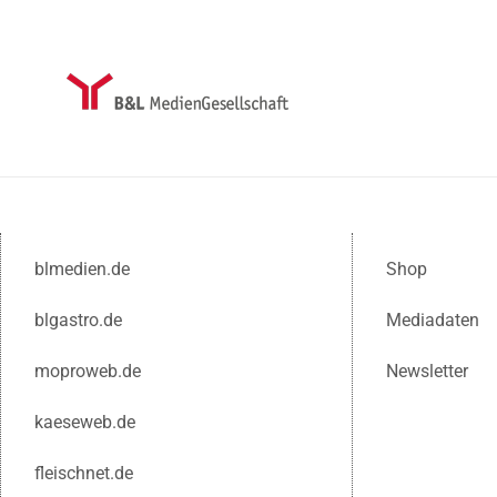
blmedien.de
Shop
blgastro.de
Mediadaten
moproweb.de
Newsletter
kaeseweb.de
fleischnet.de