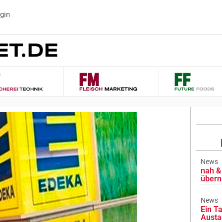
gin
News
nah & 
übern
News
Ein Ta
Austa