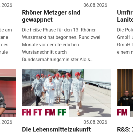
8.2026
06.08.2026
Rhöner Metzger sind
Umfir
gewappnet
Lanit
nde am
Die heiße Phase für den 13. Rhöner
Die Pol
kene
Wurstmarkt hat begonnen. Rund zwei
GmbH u
 des
Monate vor dem feierlichen
GmbH tr
hule
Wurstanschnitt durch
einem 
Bundesernährungsminister Alois...
8.2026
05.08.2026
Die Lebensmittelzukunft
R&S: 