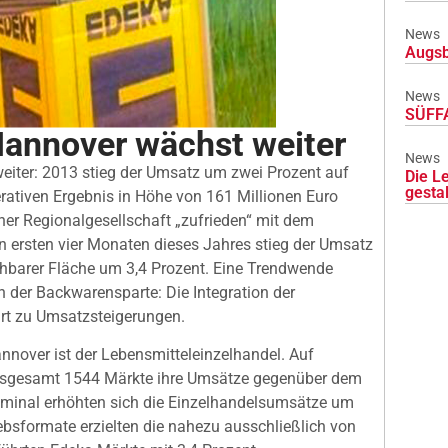
News
Augsb
News
SÜFFA
annover wächst weiter
News
iter: 2013 stieg der Umsatz um zwei Prozent auf
Die L
gesta
erativen Ergebnis in Höhe von 161 Millionen Euro
ner Regionalgesellschaft „zufrieden“ mit dem
en ersten vier Monaten dieses Jahres stieg der Umsatz
chbarer Fläche um 3,4 Prozent. Eine Trendwende
 der Backwarensparte: Die Integration der
rt zu Umsatzsteigerungen.
nover ist der Lebensmitteleinzelhandel. Auf
 insgesamt 1544 Märkte ihre Umsätze gegenüber dem
nominal erhöhten sich die Einzelhandelsumsätze um
iebsformate erzielten die nahezu ausschließlich von