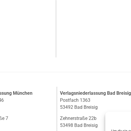
assung München
Verlagsniederlassung Bad Breisi
46
Postfach 1363
53492 Bad Breisig
ße 7
Zehnerstraße 22b
53498 Bad Breisig
Um dir ein 