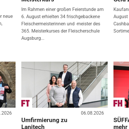
Im Rahmen einer großen Feierstunde am
Kaufanr
r neue
6. August erhielten 34 frischgebackene
August 
n,
Fleischermeisterinnen und -meister des
Cashbac
365. Meisterkurses der Fleischerschule
Sortimen
Augsburg...
8.2026
06.08.2026
Umfirmierung zu
SÜFF
Lanitech
mehr