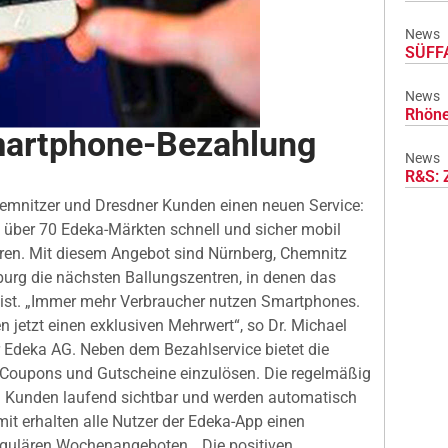
News
SÜFFA
News
Rhöne
martphone-Bezahlung
News
R&S: 
hemnitzer und Dresdner Kunden einen neuen Service:
n über 70 Edeka-Märkten schnell und sicher mobil
aren. Mit diesem Angebot sind Nürnberg, Chemnitz
urg die nächsten Ballungszentren, in denen das
ist. „Immer mehr Verbraucher nutzen Smartphones.
n jetzt einen exklusiven Mehrwert“, so Dr. Michael
r Edeka AG. Neben dem Bezahlservice bietet die
 Coupons und Gutscheine einzulösen. Die regelmäßig
 Kunden laufend sichtbar und werden automatisch
it erhalten alle Nutzer der Edeka-App einen
regulären Wochenangeboten. „Die positiven