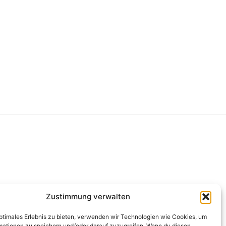
g
Zustimmung verwalten
optimales Erlebnis zu bieten, verwenden wir Technologien wie Cookies, um
mationen zu speichern und/oder darauf zuzugreifen. Wenn du diesen