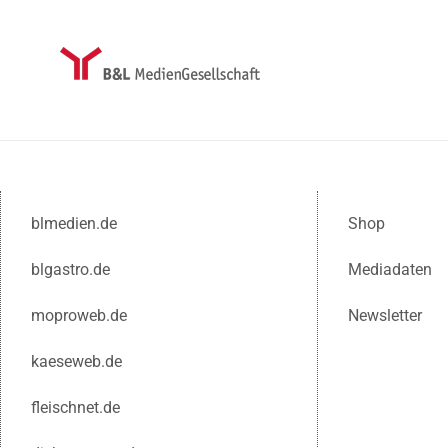
blmedien.de
Shop
blgastro.de
Mediadaten
moproweb.de
Newsletter
kaeseweb.de
fleischnet.de