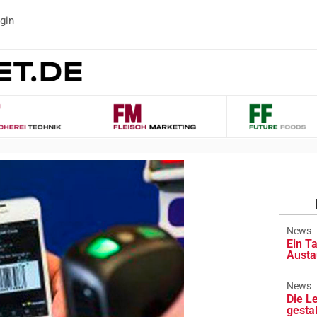
gin
News
Ein Ta
Austa
News
Die L
gesta