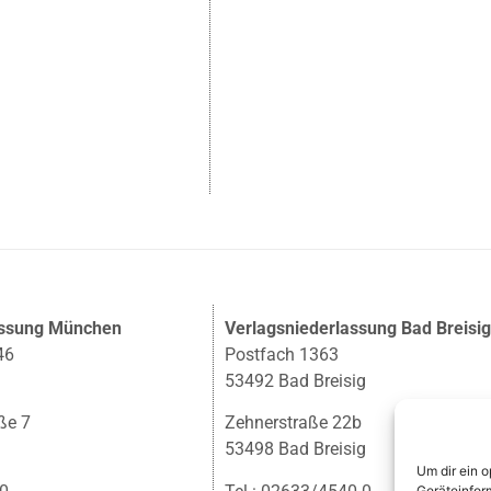
assung München
Verlagsniederlassung Bad Breisi
46
Postfach 1363
53492 Bad Breisig
ße 7
Zehnerstraße 22b
53498 Bad Breisig
Um dir ein 
Geräteinfor